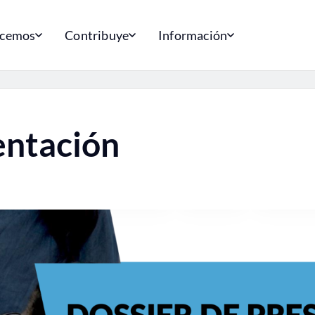
acemos
Contribuye
Información
entación