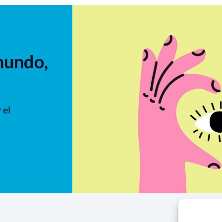
mundo,
 el