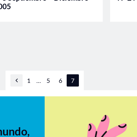
005
1
…
5
6
7
Página anterior
mundo,