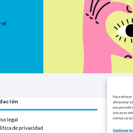
 el
Para ofrecer 
dación
Contri
almacenar y/o
nos permitir
únicas en est
ciertas carac
iso legal
Haz un
lítica de privacidad
Hazte s
Gestionar los