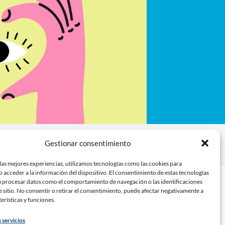
Gestionar consentimiento
las mejores experiencias, utilizamos tecnologías como las cookies para
buye
 acceder a la información del dispositivo. El consentimiento de estas tecnologías
á procesar datos como el comportamiento de navegación o las identificaciones
e sitio. No consentir o retirar el consentimiento, puede afectar negativamente a
terísticas y funciones.
 donativo
ocio o socia
 servicios