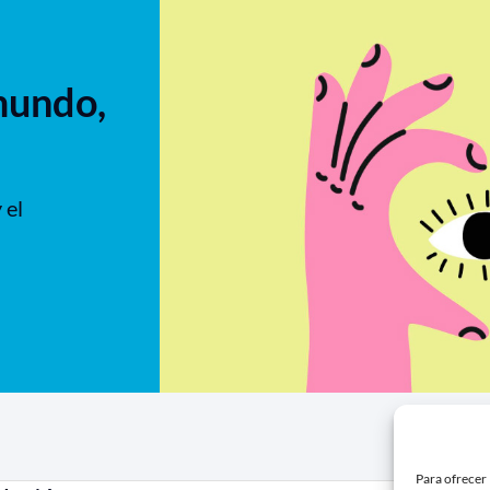
mundo,
 el
Para ofrecer 