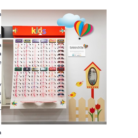
n
l
a
a
e
y
s
s
r
a