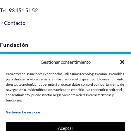
Tel. 93 451 51 52
Contacto
Fundación
Aviso legal
Gestionar consentimiento
Política de privacidad
Para ofrecer las mejores experiencias, utilizamos tecnologías como las cookies
Política de cookies (UE)
para almacenar y/o acceder a la información del dispositivo. El consentimiento
de estas tecnologías nos permitirá procesar datos como el comportamiento de
Imagen corporativa
navegación o las identificaciones únicas en este sitio. No consentir o retirar el
Dossier de presentación
consentimiento, puede afectar negativamente a ciertas características y
funciones.
Gestionar los servicios
Contribuye
Aceptar