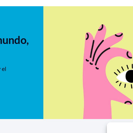
mundo,
 el