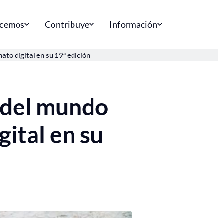
acemos
Contribuye
Información
ato digital en su 19ª edición
 del mundo
ital en su