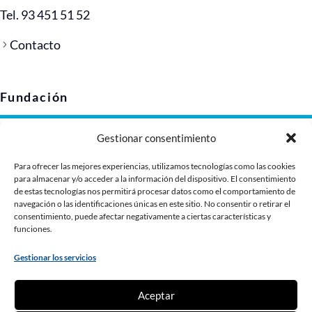
Tel. 93 451 51 52
Contacto
Fundación
Gestionar consentimiento
Aviso legal
Política de privacidad
Para ofrecer las mejores experiencias, utilizamos tecnologías como las cookies
Política de cookies (UE)
para almacenar y/o acceder a la información del dispositivo. El consentimiento
de estas tecnologías nos permitirá procesar datos como el comportamiento de
Imagen corporativa
navegación o las identificaciones únicas en este sitio. No consentir o retirar el
Dossier de presentación
consentimiento, puede afectar negativamente a ciertas características y
funciones.
Gestionar los servicios
Contribuye
Aceptar