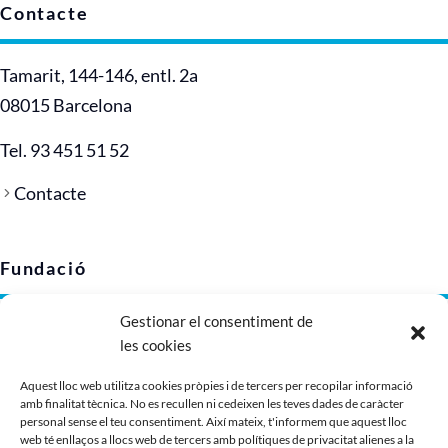
Contacte
Tamarit, 144-146, entl. 2a
08015 Barcelona
Tel. 93 451 51 52
Contacte
Fundació
Gestionar el consentiment de
Avís legal
les cookies
Política de privacitat
Política de cookies (UE)
Aquest lloc web utilitza cookies pròpies i de tercers per recopilar informació
amb finalitat tècnica. No es recullen ni cedeixen les teves dades de caràcter
Imatge corporativa
personal sense el teu consentiment. Així mateix, t'informem que aquest lloc
Dossier de presentació
web té enllaços a llocs web de tercers amb polítiques de privacitat alienes a la