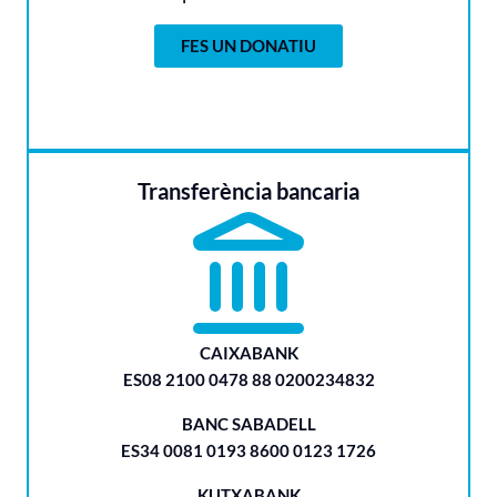
FES UN DONATIU
Transferència bancaria
CAIXABANK
ES08 2100 0478 88 0200234832
BANC SABADELL
ES34 0081 0193 8600 0123 1726
KUTXABANK