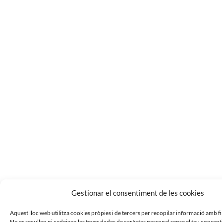
Gestionar el consentiment de les cookies
Aquest lloc web utilitza cookies pròpies i de tercers per recopilar informació amb fi
No es recullen ni cedeixen les teves dades de caràcter personal sense el teu consent