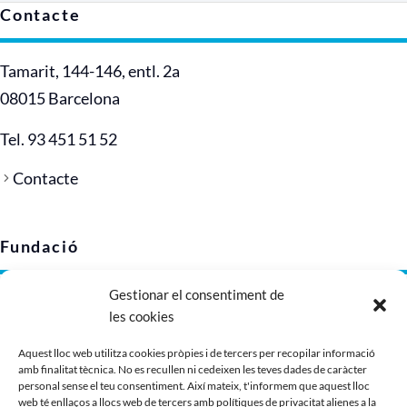
Contacte
Tamarit, 144-146, entl. 2a
08015 Barcelona
Tel. 93 451 51 52
Contacte
Fundació
Gestionar el consentiment de
Avís legal
les cookies
Política de privacitat
Política de cookies (UE)
Aquest lloc web utilitza cookies pròpies i de tercers per recopilar informació
amb finalitat tècnica. No es recullen ni cedeixen les teves dades de caràcter
Imatge corporativa
personal sense el teu consentiment. Així mateix, t'informem que aquest lloc
Dossier de presentació
web té enllaços a llocs web de tercers amb polítiques de privacitat alienes a la