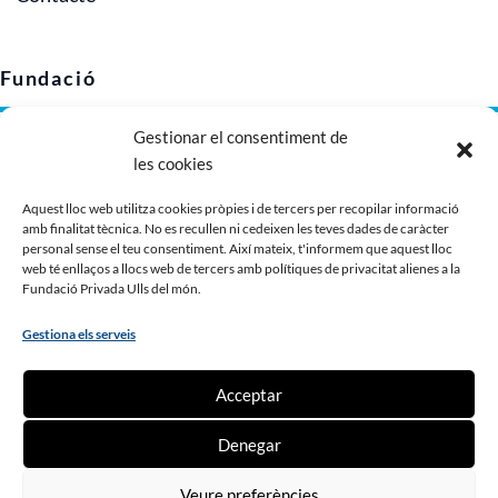
Fundació
Gestionar el consentiment de
Avís legal
les cookies
Política de privacitat
Política de cookies (UE)
Aquest lloc web utilitza cookies pròpies i de tercers per recopilar informació
amb finalitat tècnica. No es recullen ni cedeixen les teves dades de caràcter
Imatge corporativa
personal sense el teu consentiment. Així mateix, t'informem que aquest lloc
Dossier de presentació
web té enllaços a llocs web de tercers amb polítiques de privacitat alienes a la
Fundació Privada Ulls del món.
Gestiona els serveis
Contribueix
Acceptar
Fes un donatiu
Denegar
Fes-te soci o sòcia
Ser voluntari o voluntària
Veure preferències