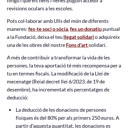
ningú i que els nens i nenes puguin accedir a
revisions oculars a les escoles.
Pots col·laborar amb Ulls del món de diferents
maneres:
fes-te soci o sòcia
,
fes un donatiu
puntual
a la Fundació, deixa el teu
llegat solidari
o adquireix
una de les obres del nostre
Fons d’art
solidari.
A més de contribuir a transformar la vida de les
persones, la teva aportació té més recompensa per a
tu en termes fiscals. La modificació de la Llei de
mecenatge (Reial decret llei
6/2023
, de 19 de
desembre), ha incrementat els percentatges de
deducció:
La deducció de les donacions de persones
físiques és del 80% per als primers 250 euros. A
partir d’aquesta quantitat, les donacions es