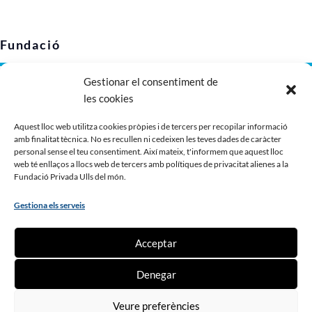
Fundació
Gestionar el consentiment de
Avís legal
les cookies
Política de privacitat
Política de cookies (UE)
Aquest lloc web utilitza cookies pròpies i de tercers per recopilar informació
amb finalitat tècnica. No es recullen ni cedeixen les teves dades de caràcter
Imatge corporativa
personal sense el teu consentiment. Així mateix, t'informem que aquest lloc
Dossier de presentació
web té enllaços a llocs web de tercers amb polítiques de privacitat alienes a la
Fundació Privada Ulls del món.
Gestiona els serveis
Contribueix
Acceptar
Fes un donatiu
Denegar
Fes-te soci o sòcia
Ser voluntari o voluntària
Veure preferències