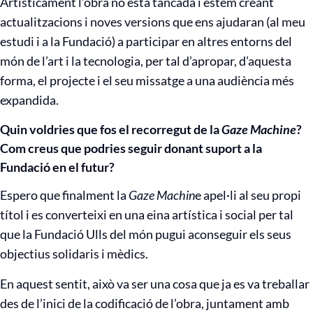
Artísticament l’obra no està tancada i estem creant
actualitzacions i noves versions que ens ajudaran (al meu
estudi i a la Fundació) a participar en altres entorns del
món de l’art i la tecnologia, per tal d’apropar, d’aquesta
forma, el projecte i el seu missatge a una audiència més
expandida.
Quin voldries que fos el recorregut de la
Gaze Machine
?
Com creus que podries seguir donant suport a la
Fundació en el futur?
Espero que finalment la
Gaze Machin
e apel·li al seu propi
títol i es converteixi en una eina artística i social per tal
que la Fundació Ulls del món pugui aconseguir els seus
objectius solidaris i mèdics.
En aquest sentit, això va ser una cosa que ja es va treballar
des de l’inici de la codificació de l’obra, juntament amb