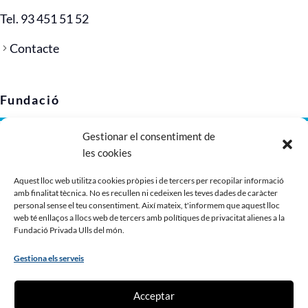
Tel. 93 451 51 52
Contacte
Fundació
Gestionar el consentiment de
Avís legal
les cookies
Política de privacitat
Política de cookies (UE)
Aquest lloc web utilitza cookies pròpies i de tercers per recopilar informació
amb finalitat tècnica. No es recullen ni cedeixen les teves dades de caràcter
Imatge corporativa
personal sense el teu consentiment. Així mateix, t'informem que aquest lloc
Dossier de presentació
web té enllaços a llocs web de tercers amb polítiques de privacitat alienes a la
Fundació Privada Ulls del món.
Gestiona els serveis
Contribueix
Acceptar