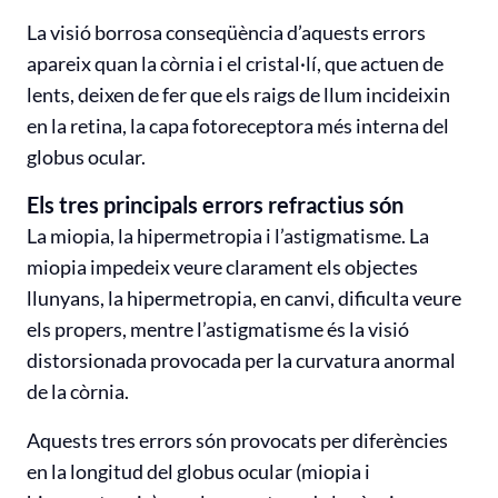
La visió borrosa conseqüència d’aquests errors
apareix quan la còrnia i el cristal·lí, que actuen de
lents, deixen de fer que els raigs de llum incideixin
en la retina, la capa fotoreceptora més interna del
globus ocular.
Els tres principals errors refractius són
La miopia, la hipermetropia i l’astigmatisme. La
miopia impedeix veure clarament els objectes
llunyans, la hipermetropia, en canvi, dificulta veure
els propers, mentre l’astigmatisme és la visió
distorsionada provocada per la curvatura anormal
de la còrnia.
Aquests tres errors són provocats per diferències
en la longitud del globus ocular (miopia i