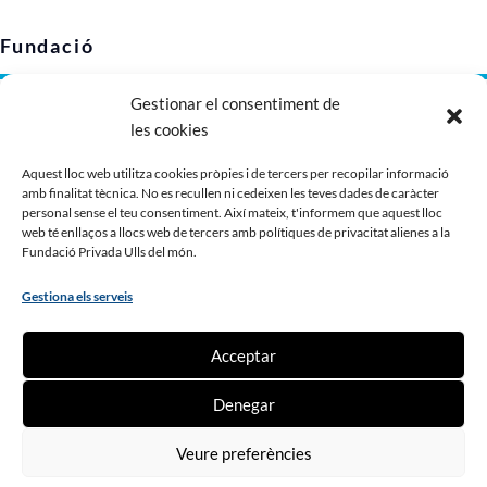
Fundació
Gestionar el consentiment de
Avís legal
les cookies
Política de privacitat
Política de cookies (UE)
Aquest lloc web utilitza cookies pròpies i de tercers per recopilar informació
amb finalitat tècnica. No es recullen ni cedeixen les teves dades de caràcter
Imatge corporativa
personal sense el teu consentiment. Així mateix, t'informem que aquest lloc
Dossier de presentació
web té enllaços a llocs web de tercers amb polítiques de privacitat alienes a la
Fundació Privada Ulls del món.
Gestiona els serveis
Contribueix
Acceptar
Fes un donatiu
Denegar
Fes-te soci o sòcia
Ser voluntari o voluntària
Veure preferències
Treballa amb nosaltres