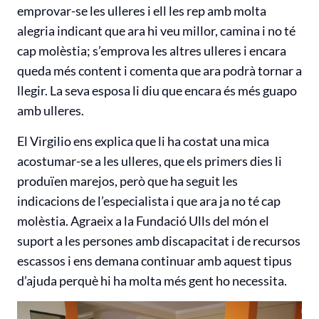
emprovar-se les ulleres i ell les rep amb molta
alegria indicant que ara hi veu millor, camina i no té
cap molèstia; s’emprova les altres ulleres i encara
queda més content i comenta que ara podrà tornar a
llegir. La seva esposa li diu que encara és més guapo
amb ulleres.
El Virgilio ens explica que li ha costat una mica
acostumar-se a les ulleres, que els primers dies li
produïen marejos, però que ha seguit les
indicacions de l’especialista i que ara ja no té cap
molèstia. Agraeix a la Fundació Ulls del món el
suport a les persones amb discapacitat i de recursos
escassos i ens demana continuar amb aquest tipus
d’ajuda perquè hi ha molta més gent ho necessita.