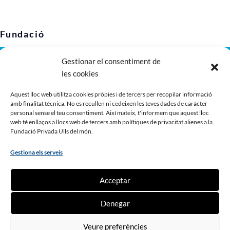
Fundació
Gestionar el consentiment de
Avís legal
les cookies
Política de privacitat
Política de cookies (UE)
Aquest lloc web utilitza cookies pròpies i de tercers per recopilar informació
amb finalitat tècnica. No es recullen ni cedeixen les teves dades de caràcter
Imatge corporativa
personal sense el teu consentiment. Així mateix, t'informem que aquest lloc
Dossier de presentació
web té enllaços a llocs web de tercers amb polítiques de privacitat alienes a la
Fundació Privada Ulls del món.
Gestiona els serveis
Contribueix
Acceptar
Fes un donatiu
Denegar
Fes-te soci o sòcia
Ser voluntari o voluntària
Veure preferències