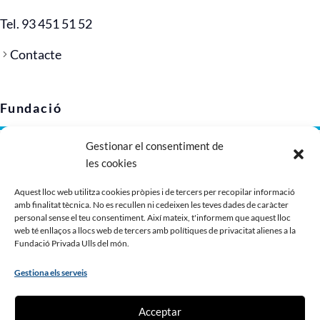
Tel. 93 451 51 52
Contacte
Fundació
Gestionar el consentiment de
Avís legal
les cookies
Política de privacitat
Política de cookies (UE)
Aquest lloc web utilitza cookies pròpies i de tercers per recopilar informació
amb finalitat tècnica. No es recullen ni cedeixen les teves dades de caràcter
Imatge corporativa
personal sense el teu consentiment. Així mateix, t'informem que aquest lloc
Dossier de presentació
web té enllaços a llocs web de tercers amb polítiques de privacitat alienes a la
Fundació Privada Ulls del món.
Gestiona els serveis
Contribueix
Acceptar