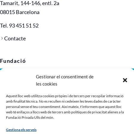
Tamarit, 144-146, entl. 2a
08015 Barcelona
Tel. 93 451 51 52
Contacte
Fundació
Gestionar el consentiment de
Avís legal
les cookies
Política de privacitat
Política de cookies (UE)
Aquest lloc web utilitza cookies pròpies i de tercers per recopilar informació
amb finalitat tècnica. No es recullen ni cedeixen les teves dades de caràcter
Imatge corporativa
personal sense el teu consentiment. Així mateix, t'informem que aquest lloc
Dossier de presentació
web té enllaços a llocs web de tercers amb polítiques de privacitat alienes a la
Fundació Privada Ulls del món.
Gestiona els serveis