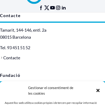
Contacte
Tamarit, 144-146, entl. 2a
08015 Barcelona
Tel. 93 451 51 52
Contacte
Fundació
Gestionar el consentiment de
Avís legal
les cookies
Política de privacitat
Política de cookies (UE)
Aquest lloc web utilitza cookies pròpies i de tercers per recopilar informació