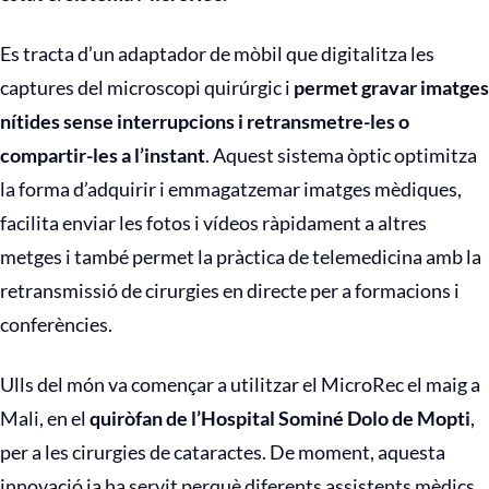
Es tracta d’un adaptador de mòbil que digitalitza les
captures del microscopi quirúrgic i
permet gravar imatges
nítides sense interrupcions i retransmetre-les o
compartir-les a l’instant
. Aquest sistema òptic optimitza
la forma d’adquirir i emmagatzemar imatges mèdiques,
facilita enviar les fotos i vídeos ràpidament a altres
metges i també permet la pràctica de telemedicina amb la
retransmissió de cirurgies en directe per a formacions i
conferències.
Ulls del món va començar a utilitzar el MicroRec el maig a
Mali, en el
quiròfan de l’Hospital Sominé Dolo de Mopti
,
per a les cirurgies de cataractes. De moment, aquesta
innovació ja ha servit perquè diferents assistents mèdics