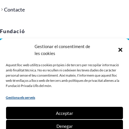
Contacte
Fundació
Gestionar el consentiment de
Avís legal
les cookies
Política de privacitat
Política de cookies (UE)
Aquest lloc web utilitza cookies pròpies i de tercers per recopilar informació
amb finalitat tècnica. No es recullen ni cedeixen les teves dades de caràcter
Imatge corporativa
personal sense el teu consentiment. Així mateix, t'informem que aquest lloc
Dossier de presentació
web té enllaços a llocs web de tercers amb polítiques de privacitat alienes a la
Fundació Privada Ulls del món.
Gestiona els serveis
Contribueix
Acceptar
Fes un donatiu
Denegar
Fes-te soci o sòcia