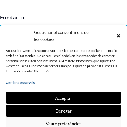
Fundació
Gestionar el consentiment de
Avís legal
les cookies
Política de privacitat
Política de cookies (UE)
Aquest lloc web utilitza cookies pròpies i de tercers per recopilar informació
amb finalitat tècnica. No es recullen ni cedeixen les teves dades de caràcter
Imatge corporativa
personal sense el teu consentiment. Així mateix, t'informem que aquest lloc
Dossier de presentació
web té enllaços a llocs web de tercers amb polítiques de privacitat alienes a la
Fundació Privada Ulls del món.
Gestiona els serveis
Contribueix
Acceptar
Fes un donatiu
Denegar
Fes-te soci o sòcia
Ser voluntari o voluntària
Veure preferències