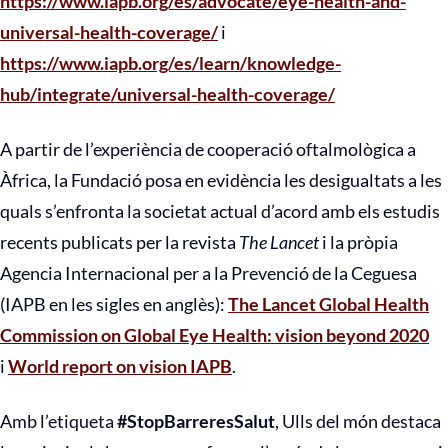
https://www.iapb.org/es/advocate/eye-health-and-
universal-health-coverage/
i
https://www.iapb.org/es/learn/knowledge-
hub/integrate/universal-health-coverage/
A partir de l’experiència de cooperació oftalmològica a
Àfrica, la Fundació posa en evidència les desigualtats a les
quals s’enfronta la societat actual d’acord amb els estudis
recents publicats per la revista
The Lancet
i la pròpia
Agencia Internacional per a la Prevenció de la Ceguesa
(IAPB en les sigles en anglès):
The Lancet Global Health
Commission on Global Eye Health: vision beyond 2020
i
World report on vision IAPB
.
Amb l’etiqueta
#StopBarreresSalut
, Ulls del món destaca