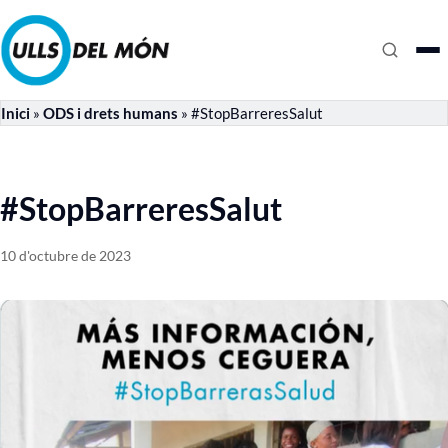
Inici
»
ODS i drets humans
»
#StopBarreresSalut
#StopBarreresSalut
10 d'octubre de 2023