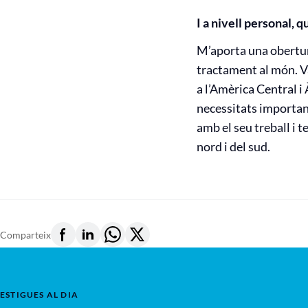
I a nivell personal, 
M’aporta una obertura
tractament al món. V
a l’Amèrica Central i
necessitats importan
amb el seu treball i t
nord i del sud.
Comparteix
ESTIGUES AL DIA