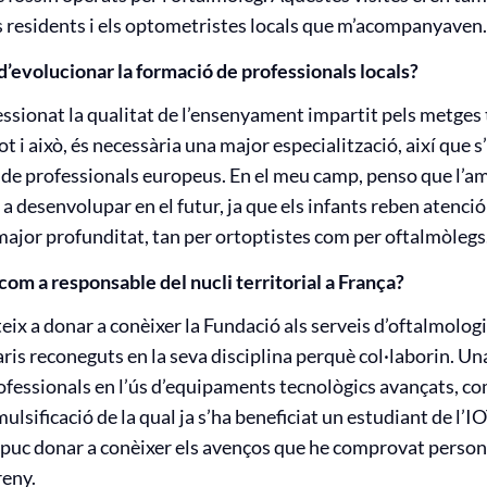
s residents i els optometristes locals que m’acompanyaven.
d’evolucionar la formació de professionals locals?
sionat la qualitat de l’ensenyament impartit pels metges t
ot i això, és necessària una major especialització, així que 
t de professionals europeus. En el meu camp, penso que l’amb
a desenvolupar en el futur, ja que els infants reben atenci
major profunditat, tan per ortoptistes com per oftalmòlegs
com a responsable del nucli territorial a França?
eix a donar a conèixer la Fundació als serveis d’oftalmologia
aris reconeguts en la seva disciplina perquè col·laborin. U
fessionals en l’ús d’equipaments tecnològics avançats, com
ulsificació de la qual ja s’ha beneficiat un estudiant de l’
 puc donar a conèixer els avenços que he comprovat persona
reny.