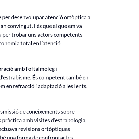
te per desenvolupar atenció ortòptica a
han convingut. I és que el que em va
ita per trobar uns actors competents
onomia total en l’atenció.
oració amb l’oftalmòleg i
s d’estrabisme. És competent també en
m en refracció i adaptació a les lents.
ansmissió de coneixements sobre
s pràctica amb visites d’estrabologia,
efectuava revisions ortòptiques
mbé una forma de confrontar les