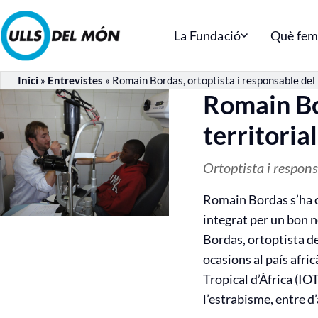
La Fundació
Què fe
Inici
»
Entrevistes
»
Romain Bordas, ortoptista i responsable del 
Romain Bor
territoria
Ortoptista i respons
Romain Bordas s’ha co
integrat per un bon n
Bordas, ortoptista de
ocasions al país afri
Tropical d’Àfrica (IO
l’estrabisme, entre d’