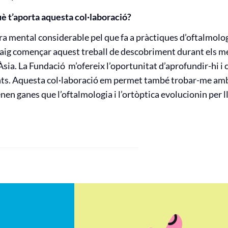
què t’aporta aquesta col·laboració?
 mental considerable pel que fa a pràctiques d’oftalmologi
aig començar aquest treball de descobriment durant els me
 Àsia. La Fundació m’ofereix l’oportunitat d’aprofundir-hi
ts. Aquesta col·laboració em permet també trobar-me amb 
enen ganes que l’oftalmologia i l’ortòptica evolucionin per l