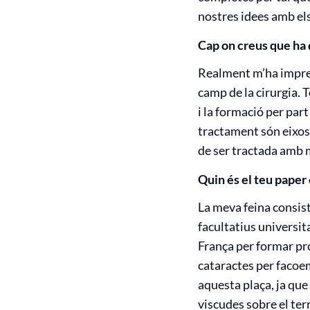
nostres idees amb el
Cap on creus que ha 
Realment m’ha impres
camp de la cirurgia. T
i la formació per par
tractament són eixos 
de ser tractada amb 
Quin és el teu paper 
La meva feina consist
facultatius universit
França per formar pro
cataractes per facoem
aquesta plaça, ja que
viscudes sobre el ter