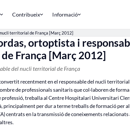
m
Contribueix
Informació
nucli territorial de França [Març 2012]
das, ortoptista i responsabl
l de França [Març 2012]
able del nucli territorial de França
nvertit recentment en el responsable del nucli territorial 
ombre de professionals sanitaris que col·laboren de forma a
 professió, treballa al Centre Hospitalari Universitari Cle
cà, principalment per dur a terme treballs de formació per a
TA) centrats en la transmissió de coneixements relacionats 
altres.