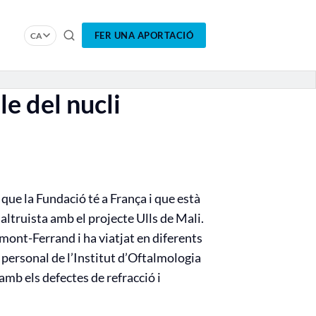
FER UNA APORTACIÓ
CA
e del nucli
que la Fundació té a França i que està
ltruista amb el projecte Ulls de Mali.
rmont-Ferrand i ha viatjat en diferents
l personal de l’Institut d’Oftalmologia
amb els defectes de refracció i