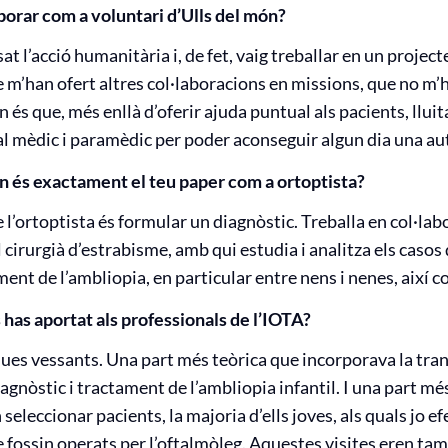
borar com a voluntari d’Ulls del món?
t l’acció humanitària i, de fet, vaig treballar en un projec
se m’han ofert altres col·laboracions en missions, que no m’
n és que, més enllà d’oferir ajuda puntual als pacients, llu
l mèdic i paramèdic per poder aconseguir algun dia una aut
in és exactament el teu paper com a ortoptista?
e l’ortoptista és formular un diagnòstic. Treballa en col·lab
cirurgià d’estrabisme, amb qui estudia i analitza els caso
ment de l’ambliopia, en particular entre nens i nenes, així co
as aportat als professionals de l’IOTA?
 dues vessants. Una part més teòrica que incorporava la tr
iagnòstic i tractament de l’ambliopia infantil. I una part mé
seleccionar pacients, la majoria d’ells joves, als quals jo 
 fossin operats per l’oftalmòleg. Aquestes visites eren ta