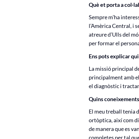
Què et porta a col·la
Sempre m’ha interessa
l’Amèrica Central, i 
atreure d’Ulls del mó
per formar el persona
Ens pots explicar qu
La missió principal d
principalment amb el 
el diagnòstic i tracta
Quins coneixements h
El meu treball tenia
ortòptica, així com d
de manera que es van 
completes per tal que