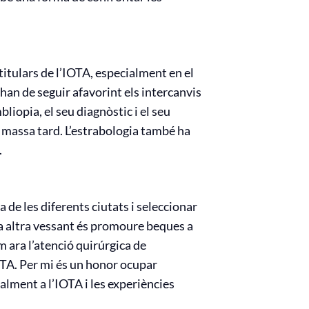
itulars de l’IOTA, especialment en el
s’han de seguir afavorint els intercanvis
liopia, el seu diagnòstic i el seu
ó massa tard. L’estrabologia també ha
.
 de les diferents ciutats i seleccionar
na altra vessant és promoure beques a
 ara l’atenció quirúrgica de
IOTA. Per mi és un honor ocupar
lment a l’IOTA i les experiències