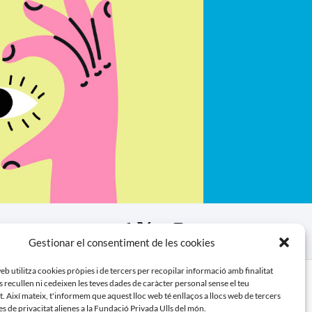
Gestionar el consentiment de les cookies
bueix
eb utilitza cookies pròpies i de tercers per recopilar informació amb finalitat
s recullen ni cedeixen les teves dades de caràcter personal sense el teu
 Així mateix, t'informem que aquest lloc web té enllaços a llocs web de tercers
s de privacitat alienes a la Fundació Privada Ulls del món.
donatiu