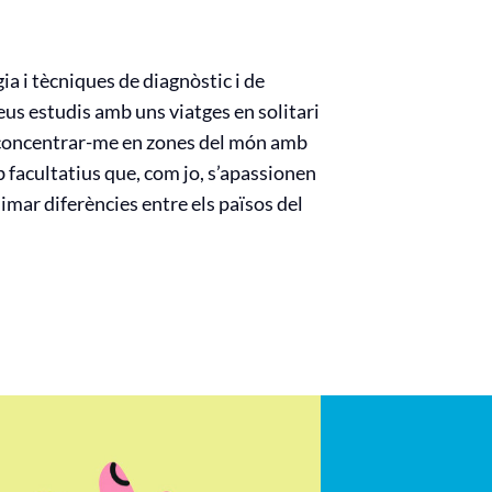
a i tècniques de diagnòstic i de
us estudis amb uns viatges en solitari
 i concentrar-me en zones del món amb
facultatius que, com jo, s’apassionen
limar diferències entre els països del